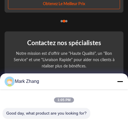
optique.Alors que les ...
 Prix
Obtenez Le Meilleur Prix
Contactez nos spécialistes
Notre mission est d'offrir une "Haute Qualité", un "Bon
Service" et une "Livraison Rapide" pour aider nos clients à
réaliser plus de bénéfices.
Mark Zhang
Votre Nom
Numéro de téléphone
1:05 PM
Nom de l'entreprise
Good day, what product are you looking for?
E-mail
*