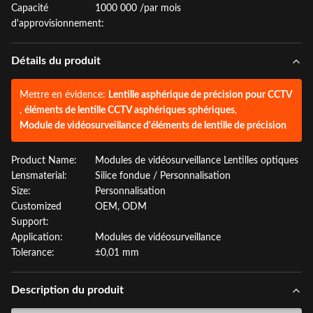
Capacité
1000 000 /par mois
d'approvisionnement:
Détails du produit
Mettre en évidence:
Lentille asphérique de précision pour CCTV
,
éléments de lentille CCTV asphériques sphériques
,
Module de vidéosurveillance d'éléments de lentille de précision
Product Name:
Modules de vidéosurveillance Lentilles optiques
Lensmaterial:
Silice fondue / Personnalisation
Size:
Personnalisation
Customized
OEM, ODM
Support:
Application:
Modules de vidéosurveillance
Tolerance:
±0,01 mm
Description du produit