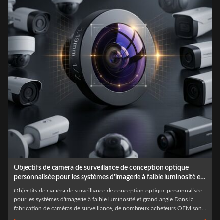
 conception optique
Éléments de lentilles sphériques et asphériqu
ie à faible luminosité et
les modules CCTV
ption optique personnalisée
Éléments de lentilles sphériques et asphériques de p
té et grand angle Dans la
modules CCTV Dans la conception des modules de vi
nombreux acheteurs OEM sont
performances optiques sont fondamentalement dét
s d'images semblent
facteurs: la géométrie de la lentille et la sélection d