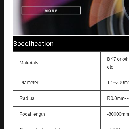
Specification
BK7 or oth
Materials
etc
Diameter
1.5~300m
Radius
R0.8mm-∞
Focal length
-30000m