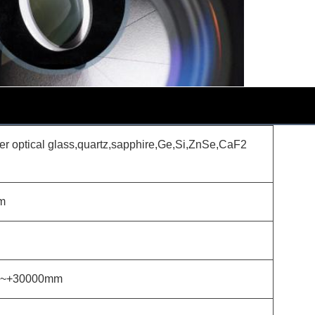
er optical glass,quartz,sapphire,Ge,Si,ZnSe,CaF2
m
m~+30000mm