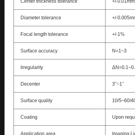
Center thickness tolerance
+/-0.01mm
Diameter tolerance
+/-0.005m
Focal length tolerance
+/-1%
Surface accuracy
N=1~3
Irregularity
ΔN=0.1~0
Decenter
3''~1''
Surface quality
10/5~60/4
Coating
Upon requ
Application area
Imaging,Li