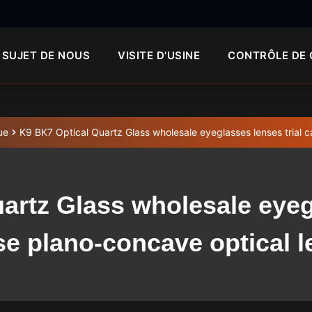
 SUJET DE NOUS
VISITE D'USINE
CONTRÔLE DE 
ue
K9 BK7 Optical Quartz Glass wholesale eyeglasses lenses trial 
artz Glass wholesale eyegl
se plano-concave optical l