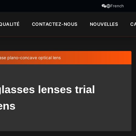
French
QUALITÉ
CONTACTEZ-NOUS
NOUVELLES
C
case plano-concave optical lens
asses lenses trial
ens