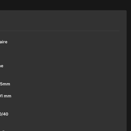
aire
me
005mm
001 mm
0/40