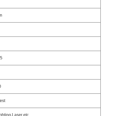
m
.5
0
est
ghting,Laser etc