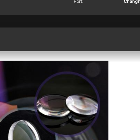
Port:
Changh