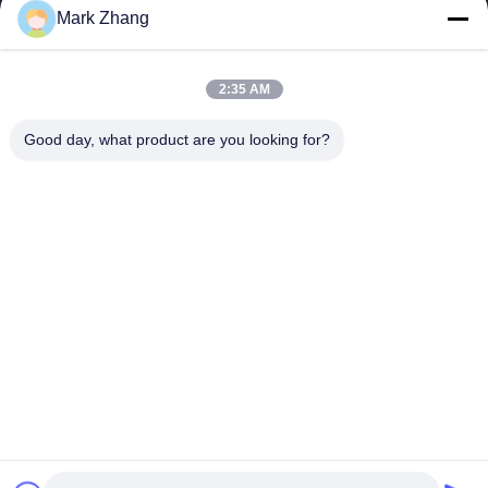
Mark Zhang
Votre Nom
Numéro de téléphone
2:35 AM
Nom de l'entreprise
Good day, what product are you looking for?
E-mail
*
Message
*
Envoyer
© 2026 Shanghai Advance Optical-Electronics Technology Co., Ltd. All Rights