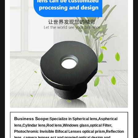
Business Scope
:Specialize in Spherical lens,Aspherical
lens,Cylindar lens,Rod lens,Windows glass,optical Filter,
Photochromic Invisible Bifocal Lenses optical prism,Reflection
lens ,camera lenses ect,and provied optical design and