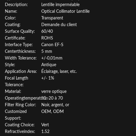
Description:
Lentille imperméable
Name:
Optical Collimator Lentille
Color:
Transparent
Coating:
Demande du client
Surface Quality:
60/40
Certificate:
ROHS
Interface Type:
Canon EF-S
Centerthickness:
5 mm
Width Tolerance:
+/-0,01mm
Style:
Antique
Application Area:
Éclairage, laser, etc.
Focal Length
+/- 1%
Tolerance:
Material:
verre optique
Operatingtemperature:
°C -20 à 70
Filter Ring Color:
Noir, argent, or
Customized
OEM, ODM
Support:
Coating Choice:
Vert
Refractiveindex:
1.52