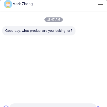
Mark Zhang
Votre Nom
Numéro de téléphone
11:07 AM
Nom de l'entreprise
Good day, what product are you looking for?
E-mail
*
Message
*
Envoyer
© 2026 Shanghai Advance Optical-Electronics Technology Co., Ltd. All Rights