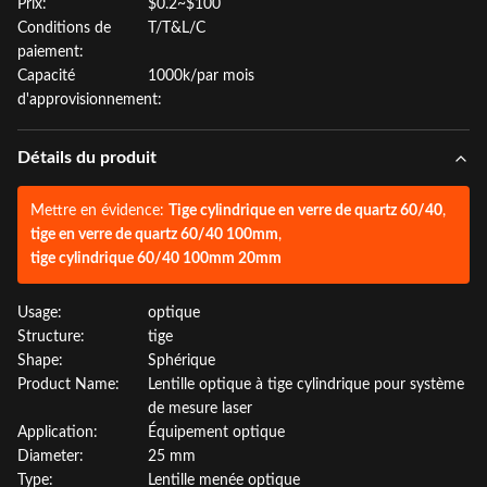
Prix:
$0.2~$100
Conditions de
T/T&L/C
paiement:
Capacité
1000k/par mois
d'approvisionnement:
Détails du produit
Mettre en évidence:
Tige cylindrique en verre de quartz 60/40
,
tige en verre de quartz 60/40 100mm
,
tige cylindrique 60/40 100mm 20mm
Usage:
optique
Structure:
tige
Shape:
Sphérique
Product Name:
Lentille optique à tige cylindrique pour système
de mesure laser
Application:
Équipement optique
Diameter:
25 mm
Type:
Lentille menée optique