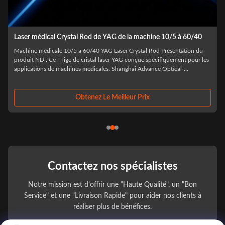
Verre en métal de lentille de collimateur du laser 14.5mm 850nm
21mm LED
Laser 14,5 mm 850 nm 21 mm LED Collimateur Lentille de verre
métallique Components de lentilles de collimateur LED au verre optique
laser en saphir personnalisé Shanghai Advance Optical-Electronics
Technology Co., Ltd est spécialisée dans la fabrication de lentilles optiques,
située dans le district ...
Obtenez Le Meilleur Prix
Contactez nos spécialistes
Notre mission est d'offrir une "Haute Qualité", un "Bon
Service" et une "Livraison Rapide" pour aider nos clients à
réaliser plus de bénéfices.